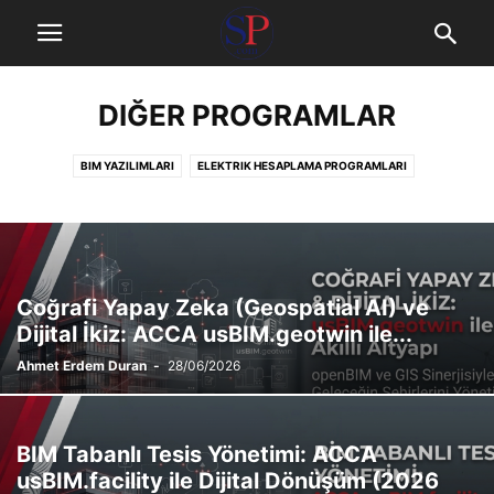
DIĞER PROGRAMLAR
BIM YAZILIMLARI
ELEKTRIK HESAPLAMA PROGRAMLARI
HAKEDIŞ VE METRAJ PROGRAMLARI
MAKINE PROGRAMLARI
MEKANIK TASARIM PROGRAMLARI
OFIS PROGRAMLARI
SIMÜLASYON PROGRAMLARI
SIHHI TESISAT
TASARIM VE DETAYLANDIRMA PROGRAMLARI
YÖNETIM VE PLANLAMA
Coğrafi Yapay Zeka (Geospatial AI) ve
Dijital İkiz: ACCA usBIM.geotwin ile...
Ahmet Erdem Duran
-
28/06/2026
BIM Tabanlı Tesis Yönetimi: ACCA
usBIM.facility ile Dijital Dönüşüm (2026