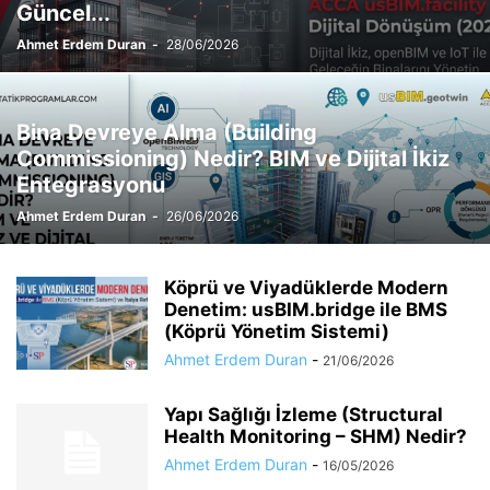
Güncel...
Ahmet Erdem Duran
-
28/06/2026
Bina Devreye Alma (Building
Commissioning) Nedir? BIM ve Dijital İkiz
Entegrasyonu
Ahmet Erdem Duran
-
26/06/2026
Köprü ve Viyadüklerde Modern
Denetim: usBIM.bridge ile BMS
(Köprü Yönetim Sistemi)
Ahmet Erdem Duran
-
21/06/2026
Yapı Sağlığı İzleme (Structural
Health Monitoring – SHM) Nedir?
Ahmet Erdem Duran
-
16/05/2026