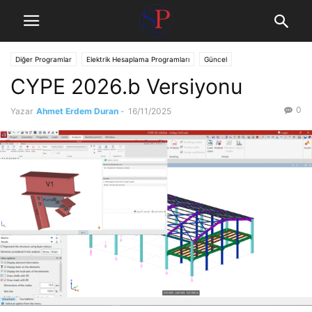
Diğer Programlar
Elektrik Hesaplama Programları
Güncel
CYPE 2026.b Versiyonu
Mekanik Tasarım Programları
Mimarlık Programları
Statik Hesap Programları
0
Yazar
Ahmet Erdem Duran
-
16/11/2025