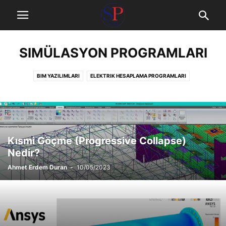
SIMÜLASYON PROGRAMLARI
BIM YAZILIMLARI
ELEKTRIK HESAPLAMA PROGRAMLARI
HAKEDIŞ VE METRAJ PROGRAMLARI
MAKINE PROGRAMLARI
MEKANIK TASARIM PROGRAMLARI
OFIS PROGRAMLARI
SIMÜLASYON PROGRAMLARI
SIHHI TESISAT
TASARIM VE DETAYLANDIRMA PROGRAMLARI
YÖNETIM VE PLANLAMA
Kısmi Göçme (Progressive Collapse)
Nedir?
Ahmet Erdem Duran
-
10/05/2023