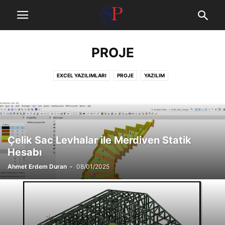
PROJE
EXCEL YAZILIMLARI
PROJE
YAZILIM
Çelik Sac Levhalar ile Merdiven Statik
Hesabı
Ahmet Erdem Duran
-
08/01/2025