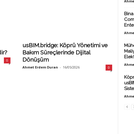
Ahme
Bina
Comm
Ente
Ahme
usBIM.bridge: Köprü Yönetimi ve
Mühe
Mali
ir?
Bakım Süreçlerinde Dijital
Elekt
Dönüşüm
0
Ahme
Ahmet Erdem Duran
-
16/05/2026
0
Köpr
usBI
Sist
Ahme