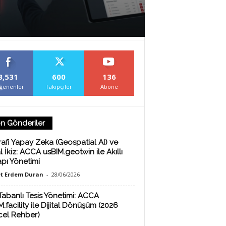
3,531
600
136
ğenenler
Takipçiler
Abone
n Gönderiler
afi Yapay Zeka (Geospatial AI) ve
al İkiz: ACCA usBIM.geotwin ile Akıllı
apı Yönetimi
t Erdem Duran
-
28/06/2026
Tabanlı Tesis Yönetimi: ACCA
.facility ile Dijital Dönüşüm (2026
el Rehber)