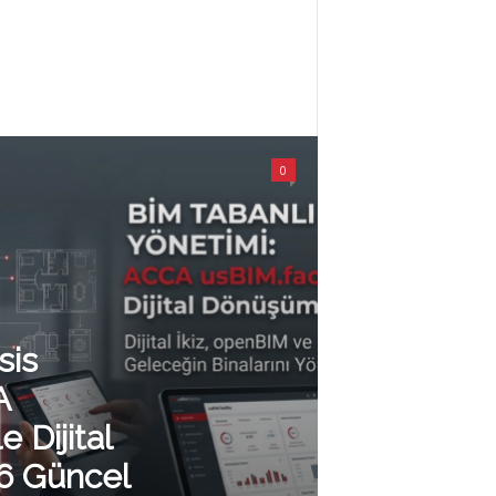
0
sis
A
e Dijital
6 Güncel