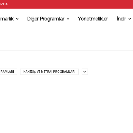
IZDA
marlık
Diğer Programlar
Yönetmelikler
İndir
GRAMLARI
HAKEDIŞ VE METRAJ PROGRAMLARI