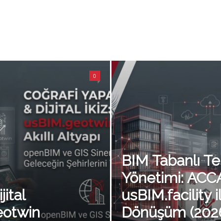
0
BIM Tabanlı Te
Yönetimi: ACC
jital
usBIM.facility il
eotwin
Dönüşüm (202