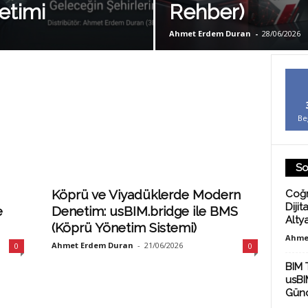
netimi
Rehber)
Ahmet Erdem Duran
-
28/06/2026
Be
So
Köprü ve Viyadüklerde Modern
Coğr
Dijit
e
Denetim: usBIM.bridge ile BMS
Alty
(Köprü Yönetim Sistemi)
Ahme
Ahmet Erdem Duran
-
21/06/2026
0
0
BIM 
usBIM
Günc