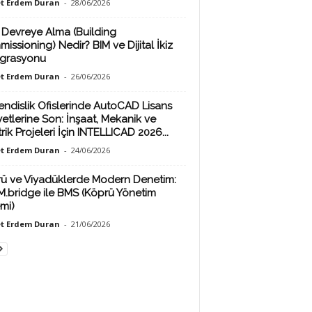
t Erdem Duran
-
28/06/2026
 Devreye Alma (Building
issioning) Nedir? BIM ve Dijital İkiz
grasyonu
t Erdem Duran
-
26/06/2026
ndislik Ofislerinde AutoCAD Lisans
yetlerine Son: İnşaat, Mekanik ve
rik Projeleri İçin INTELLICAD 2026...
t Erdem Duran
-
24/06/2026
ü ve Viyadüklerde Modern Denetim:
M.bridge ile BMS (Köprü Yönetim
emi)
t Erdem Duran
-
21/06/2026