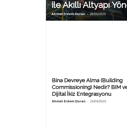
M
ile Akıllı Altyapı Yö
Ahmet Erdem Duran
-
28/06/2026
L
A
R
Bina Devreye Alma (Building
Commissioning) Nedir? BIM v
Dijital İkiz Entegrasyonu
Ahmet Erdem Duran
-
26/06/2026