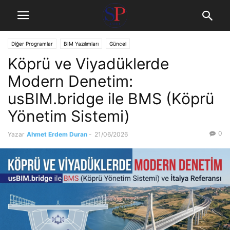
Diğer Programlar
BIM Yazılımları
Güncel
Köprü ve Viyadüklerde
Modern Denetim:
usBIM.bridge ile BMS (Köprü
Yönetim Sistemi)
0
Yazar
Ahmet Erdem Duran
-
21/06/2026