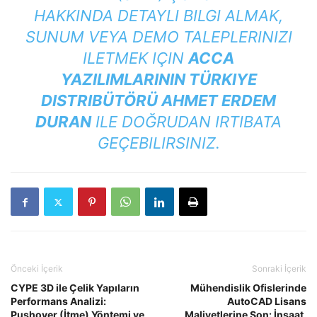
HAKKINDA DETAYLI BILGI ALMAK,
SUNUM VEYA DEMO TALEPLERINIZI
ILETMEK IÇIN
ACCA
YAZILIMLARININ TÜRKIYE
DISTRIBÜTÖRÜ AHMET ERDEM
DURAN
ILE DOĞRUDAN IRTIBATA
GEÇEBILIRSINIZ
.
Önceki İçerik
Sonraki İçerik
CYPE 3D ile Çelik Yapıların
Mühendislik Ofislerinde
Performans Analizi:
AutoCAD Lisans
Pushover (İtme) Yöntemi ve
Maliyetlerine Son: İnşaat,