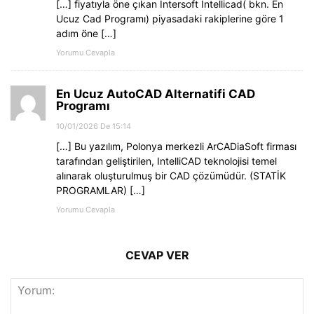
[…] fiyatıyla öne çıkan Intersoft Intellicad( bkn. En
Ucuz Cad Programı) piyasadaki rakiplerine göre 1
adım öne […]
Yorumu Cevapla
En Ucuz AutoCAD Alternatifi CAD
Programı
10/01/2026 De 15:14
[…] Bu yazılım, Polonya merkezli ArCADiaSoft firması
tarafından geliştirilen, IntelliCAD teknolojisi temel
alınarak oluşturulmuş bir CAD çözümüdür. (STATİK
PROGRAMLAR) […]
Yorumu Cevapla
CEVAP VER