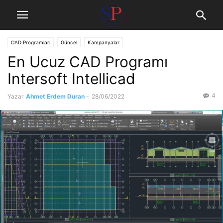
CAD Programları
Güncel
Kampanyalar
En Ucuz CAD Programı
Intersoft Intellicad
4
Yazar
Ahmet Erdem Duran
-
28/06/2022