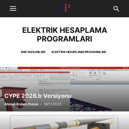
ELEKTRIK HESAPLAMA
PROGRAMLARI
BIM YAZILIMLARI
ELEKTRIK HESAPLAMA PROGRAMLARI
HAKEDIŞ VE METRAJ PROGRAMLARI
MAKINE PROGRAMLARI
MEKANIK TASARIM PROGRAMLARI
OFIS PROGRAMLARI
SIMÜLASYON PROGRAMLARI
SIHHI TESISAT
TASARIM VE DETAYLANDIRMA PROGRAMLARI
YÖNETIM VE PLANLAMA
CYPE 2026.b Versiyonu
Ahmet Erdem Duran
-
16/11/2025