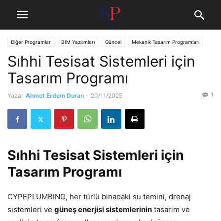
Diğer Programlar
BIM Yazılımları
Güncel
Mekanik Tasarım Programları
Sıhhi Tesisat Sistemleri için
Tasarım ve Detaylandırma Programları
Tasarım Programı
1
Yazar
Ahmet Erdem Duran
-
20/11/2025
Sıhhi Tesisat Sistemleri için
Tasarım Programı
CYPEPLUMBING, her türlü binadaki su temini, drenaj
sistemleri ve
güneş enerjisi sistemlerinin
tasarım ve