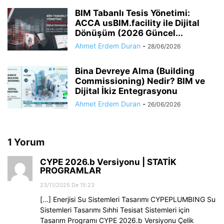
BIM Tabanlı Tesis Yönetimi:
ACCA usBIM.facility ile Dijital
Dönüşüm (2026 Güncel...
Ahmet Erdem Duran
-
28/06/2026
Bina Devreye Alma (Building
Commissioning) Nedir? BIM ve
Dijital İkiz Entegrasyonu
Ahmet Erdem Duran
-
26/06/2026
1 Yorum
CYPE 2026.b Versiyonu | STATİK
PROGRAMLAR
23/11/2025 De 15:23
[…] Enerjisi Su Sistemleri Tasarımı CYPEPLUMBING Su
Sistemleri Tasarımı Sıhhi Tesisat Sistemleri için
Tasarım Programı CYPE 2026.b Versiyonu Çelik