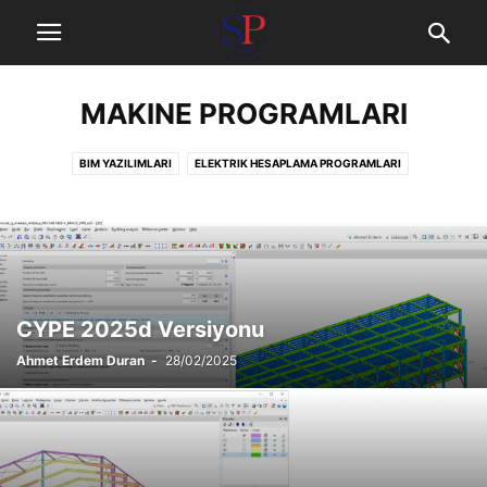
MAKINE PROGRAMLARI
BIM YAZILIMLARI
ELEKTRIK HESAPLAMA PROGRAMLARI
HAKEDIŞ VE METRAJ PROGRAMLARI
MAKINE PROGRAMLARI
MEKANIK TASARIM PROGRAMLARI
OFIS PROGRAMLARI
SIMÜLASYON PROGRAMLARI
SIHHI TESISAT
TASARIM VE DETAYLANDIRMA PROGRAMLARI
YÖNETIM VE PLANLAMA
CYPE 2025d Versiyonu
Ahmet Erdem Duran
-
28/02/2025