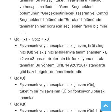
tanımlar. Bu katsayı, tüketim sayısına (n) bağlıdır
ve hesaplama ifadesi, “Genel Seçenekler”
bölümünün “Gerçekleştirilecek Tasarım ve Kontrol
Seçenekleri” bölümünde “Borular” bölümünde
tanımlanan her boru için seçilebilen farklı biçimler
alır.
Qc = x1 × Qtx2 + x3
Eş zamanlı veya hesaplama akış hızını, brüt akış
hızı (Qt) ve akış hızı aralıklarıyla tanımlanabilen x1,
x2 ve x3 parametrelerinin bir fonksiyonu olarak
tanımlar. Bu yöntem, UNE 149201:2017 standardı
gibi bazı belgelerde önerilmektedir.
Qc (U)
Eş zamanlı veya hesaplama akış hızını (Qc),
tüketim birimi sayısının (U) bir fonksiyonu olarak
tanımlar.
Qc (Qt)
Eş zamanlı veya hesaplama akış hızını (Qc), brüt