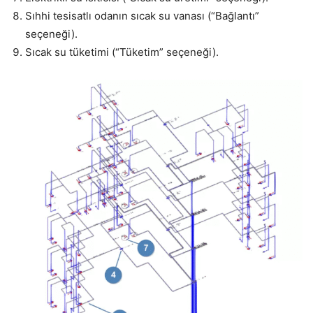
Sıhhi tesisatlı odanın sıcak su vanası (“Bağlantı”
seçeneği).
Sıcak su tüketimi (“Tüketim” seçeneği).