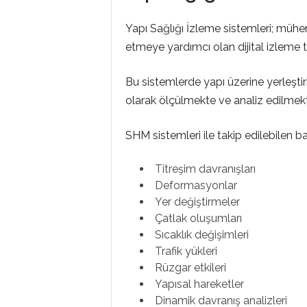
M
Yapı Sağlığı İzleme sistemleri; mühend
etmeye yardımcı olan dijital izleme te
L
Bu sistemlerde yapı üzerine yerleştiril
olarak ölçülmekte ve analiz edilmekt
A
SHM sistemleri ile takip edilebilen baş
R
Titreşim davranışları
Deformasyonlar
Yer değiştirmeler
Çatlak oluşumları
Sıcaklık değişimleri
Trafik yükleri
Rüzgar etkileri
Yapısal hareketler
Dinamik davranış analizleri