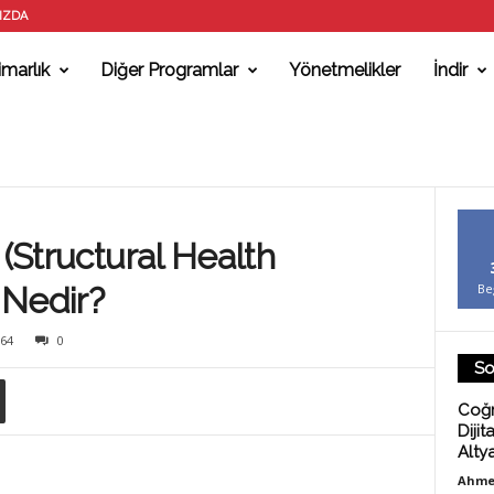
IZDA
marlık
Diğer Programlar
Yönetmelikler
İndir
 (Structural Health
 Nedir?
Be
64
0
So
Coğr
Dijit
Alty
Ahme