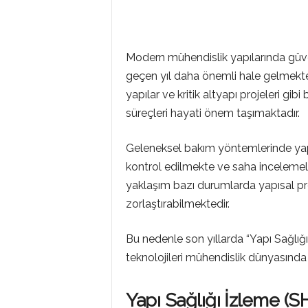
P
Modern mühendislik yapılarında güvenl
R
geçen yıl daha önemli hale gelmektedi
yapılar ve kritik altyapı projeleri gi
süreçleri hayati önem taşımaktadır.
O
Geleneksel bakım yöntemlerinde yapı
kontrol edilmekte ve saha incelemel
G
yaklaşım bazı durumlarda yapısal pr
zorlaştırabilmektedir.
R
Bu nedenle son yıllarda “Yapı Sağlığ
teknolojileri mühendislik dünyasınd
A
Yapı Sağlığı İzleme (