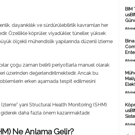
BIM 
usBIM
Günc
ik, dayanıklılık ve sürdürülebilirlik kavramları her
Ahme
r. Özellikle köprüler, viyadükler, tüneller, yüksek
Bina
bi büyük ölçekli mühendislik yapılarında düzenli izleme
Comm
Ente
Ahme
lar çoğu zaman belirli periyotlarla manuel olarak
eri üzerinden değerlendirilmektedir. Ancak bu
Mühe
Mali
oblemlerin erken aşamada tespit edilmesini
Elekt
Ahme
ı İzleme” yani Structural Health Monitoring (SHM)
Köpr
usBI
a giderek daha fazla önem kazanmaktadır.
Sist
Ahme
SHM) Ne Anlama Gelir?