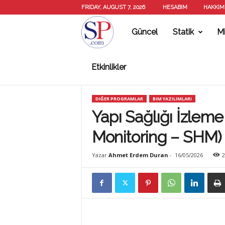
FRIDAY, AUGUST 7, 2026
HESABIM
HAKKIM
Güncel
Statik
Mi
S
Etkinlikler
T
DIĞER PROGRAMLAR
BIM YAZILIMLARI
A
Yapı Sağlığı İzleme
Monitoring – SHM)
T
Yazar
Ahmet Erdem Duran
-
16/05/2026
2
İ
K