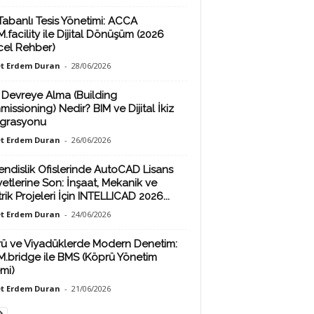
Tabanlı Tesis Yönetimi: ACCA
.facility ile Dijital Dönüşüm (2026
el Rehber)
t Erdem Duran
-
28/06/2026
 Devreye Alma (Building
issioning) Nedir? BIM ve Dijital İkiz
grasyonu
t Erdem Duran
-
26/06/2026
ndislik Ofislerinde AutoCAD Lisans
yetlerine Son: İnşaat, Mekanik ve
rik Projeleri İçin INTELLICAD 2026...
t Erdem Duran
-
24/06/2026
ü ve Viyadüklerde Modern Denetim:
M.bridge ile BMS (Köprü Yönetim
emi)
t Erdem Duran
-
21/06/2026