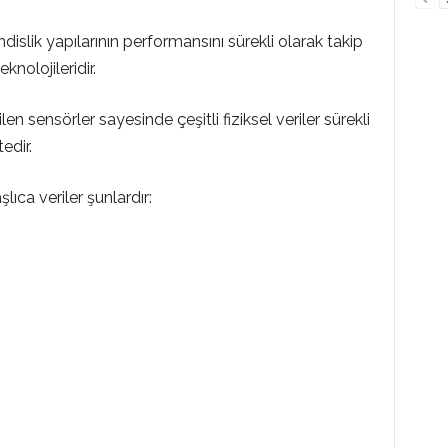
islik yapılarının performansını sürekli olarak takip
knolojileridir.
en sensörler sayesinde çeşitli fiziksel veriler sürekli
edir.
lıca veriler şunlardır: