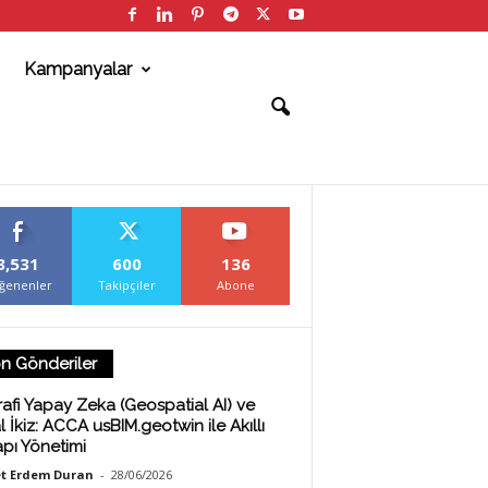
Kampanyalar
3,531
600
136
ğenenler
Takipçiler
Abone
n Gönderiler
afi Yapay Zeka (Geospatial AI) ve
al İkiz: ACCA usBIM.geotwin ile Akıllı
apı Yönetimi
t Erdem Duran
-
28/06/2026