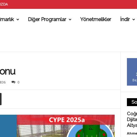
IZDA
marlık
Diğer Programlar
Yönetmelikler
İndir
yonu
Be
836
0
So
Coğr
Dijit
Alty
Ahme