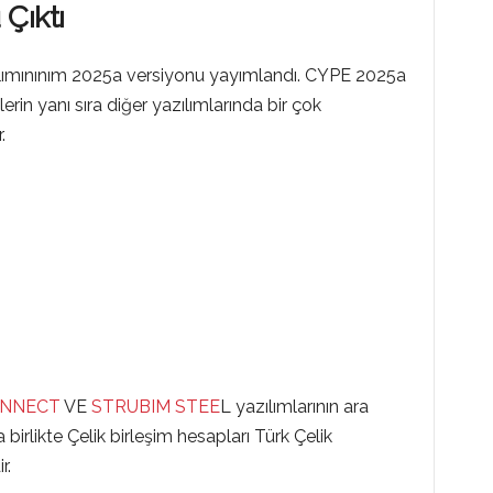
Çıktı
ımınınım 2025a versiyonu yayımlandı. CYPE 2025a
in yanı sıra diğer yazılımlarında bir çok
.
ONNECT
VE
STRUBIM STEE
L yazılımlarının ara
birlikte Çelik birleşim hesapları Türk Çelik
r.