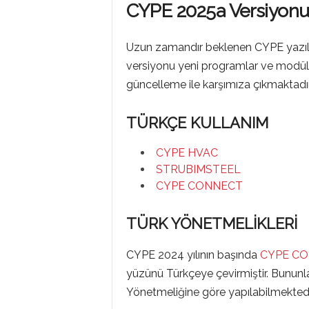
CYPE 2025a Versiyonu 
Uzun zamandır beklenen CYPE yazıl
versiyonu yeni programlar ve modüller
güncelleme ile karşımıza çıkmaktadır
TÜRKÇE KULLANIM
CYPE HVAC
STRUBIMSTEEL
CYPE CONNECT
TÜRK YÖNETMELİKLERİ
CYPE 2024 yılının başında
CYPE C
yüzünü Türkçeye çevirmiştir. Bununla 
Yönetmeliğine göre yapılabilmektedi