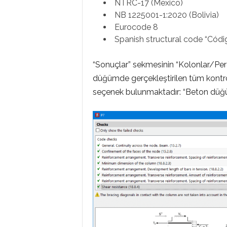
NTRC-17 (Mexico)
NB 1225001-1:2020 (Bolivia)
Eurocode 8
Spanish structural code “Códig
“Sonuçlar” sekmesinin “Kolonlar/Perd
düğümde gerçekleştirilen tüm kontro
seçenek bulunmaktadır: “Beton düğüm