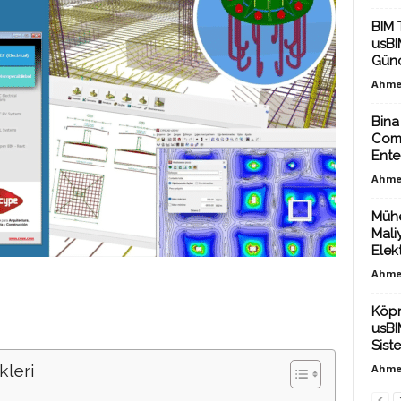
BIM 
usBIM
Günc
Ahme
Bina
Comm
Ente
Ahme
Mühe
Mali
Elekt
Ahme
Köpr
usBI
Sist
kleri
Ahme