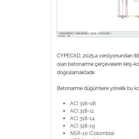
CYPECAD, 2025.a versiyonundan itiba
olan betonarme çerçevelerin kiriş-kol
doğrulamaktadır.
Betonarme düğümlere yönelik bu kont
ACI 318-08
ACI 318-11
ACI 318-14
ACI 318-19
NSR-10 (Colombia)