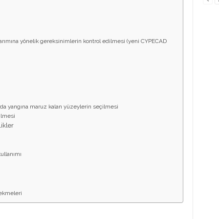
rımına yönelik gereksinimlerin kontrol edilmesi (yeni CYPECAD
arda yangına maruz kalan yüzeylerin seçilmesi
ilmesi
ikler
 kullanımı
sekmeleri