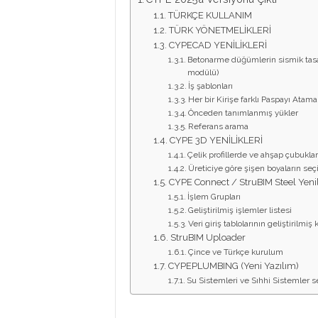
M
TÜRKÇE KULLANIM
TÜRK YÖNETMELİKLERİ
CYPECAD YENİLİKLERİ
L
Betonarme düğümlerin sismik tasa
modülü)
İş şablonları
Her bir Kirişe farklı Paspayı Atama
A
Önceden tanımlanmış yükler
Referans arama
CYPE 3D YENİLİKLERİ
R
Çelik profillerde ve ahşap çubukl
Üreticiye göre şişen boyaların seç
CYPE Connect / StruBIM Steel Yenil
İşlem Grupları
Geliştirilmiş işlemler listesi
Veri giriş tablolarının geliştirilmiş
StruBIM Uploader
Çince ve Türkçe kurulum
CYPEPLUMBING (Yeni Yazılım)
Su Sistemleri ve Sıhhi Sistemler 