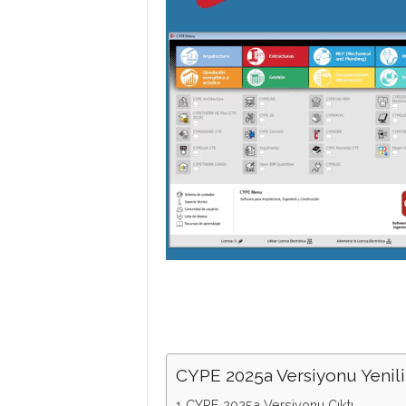
P
R
O
G
R
A
CYPE 2025a Versiyonu Yenili
CYPE 2025a Versiyonu Çıktı