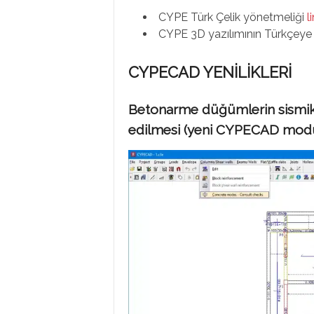
CYPE Türk Çelik yönetmeliği
l
CYPE 3D yazılımının Türkçeye 
CYPECAD YENİLİKLERİ
Betonarme düğümlerin sismik t
edilmesi (yeni CYPECAD mod