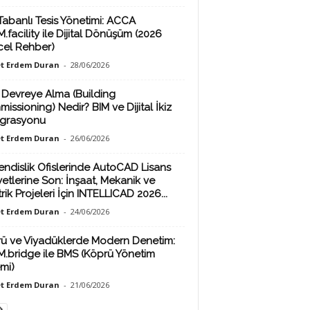
Tabanlı Tesis Yönetimi: ACCA
.facility ile Dijital Dönüşüm (2026
el Rehber)
t Erdem Duran
-
28/06/2026
 Devreye Alma (Building
issioning) Nedir? BIM ve Dijital İkiz
grasyonu
t Erdem Duran
-
26/06/2026
ndislik Ofislerinde AutoCAD Lisans
yetlerine Son: İnşaat, Mekanik ve
rik Projeleri İçin INTELLICAD 2026...
t Erdem Duran
-
24/06/2026
ü ve Viyadüklerde Modern Denetim:
M.bridge ile BMS (Köprü Yönetim
emi)
t Erdem Duran
-
21/06/2026