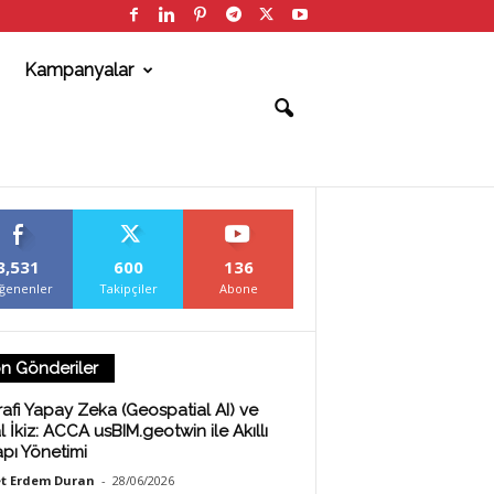
Kampanyalar
3,531
600
136
ğenenler
Takipçiler
Abone
n Gönderiler
afi Yapay Zeka (Geospatial AI) ve
al İkiz: ACCA usBIM.geotwin ile Akıllı
apı Yönetimi
t Erdem Duran
-
28/06/2026