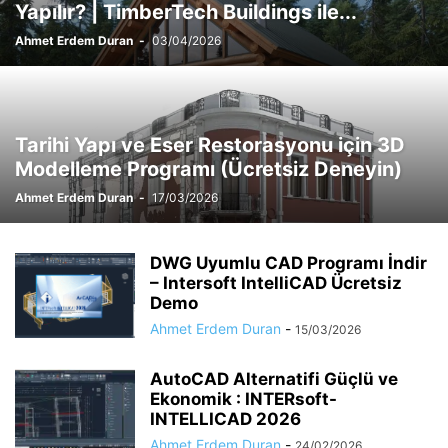
Yapılır? | TimberTech Buildings ile...
Ahmet Erdem Duran
-
03/04/2026
Tarihi Yapı ve Eser Restorasyonu için 3D
Modelleme Programı (Ücretsiz Deneyin)
Ahmet Erdem Duran
-
17/03/2026
DWG Uyumlu CAD Programı İndir
– Intersoft IntelliCAD Ücretsiz
Demo
Ahmet Erdem Duran
-
15/03/2026
AutoCAD Alternatifi Güçlü ve
Ekonomik : INTERsoft-
INTELLICAD 2026
Ahmet Erdem Duran
-
24/02/2026