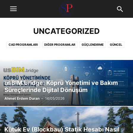
UNCATEGORIZED
CAD PROGRAMLARI
DIĞER PROGRAMLAR
GÜÇLENDIRME
GÜNCEL
İNDIR
KAMPANYALAR
KURS
MIMARLIK PROGRAMLARI
MÜHENDISLIK HATALARI
SÖZLÜK
STATIK HESAP PROGRAMLARI
YÖNETMELIKLER
usBIM.bridge: Köprü Yönetimi ve Bakım
Süreçlerinde Dijital Dönüşüm
Ahmet Erdem Duran
-
16/05/2026
Kütük Ev (Blockbau) Statik Hesabı Nasıl