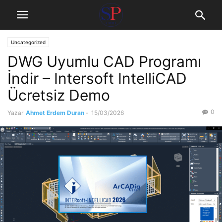
Uncategorized
DWG Uyumlu CAD Programı
İndir – Intersoft IntelliCAD
Ücretsiz Demo
0
Yazar
Ahmet Erdem Duran
-
15/03/2026