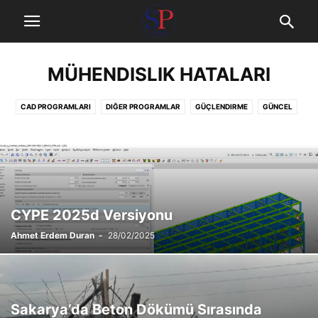
MÜHENDISLIK HATALARI
CAD PROGRAMLARI
DIĞER PROGRAMLAR
GÜÇLENDIRME
GÜNCEL
İNDIR
KAMPANYALAR
KURS
MIMARLIK PROGRAMLARI
MÜHENDISLIK HATALARI
SÖZLÜK
STATIK HESAP PROGRAMLARI
YÖNETMELIKLER
CYPE 2025d Versiyonu
Ahmet Erdem Duran
-
28/02/2025
Sakarya’da Beton Dökümü Sırasında