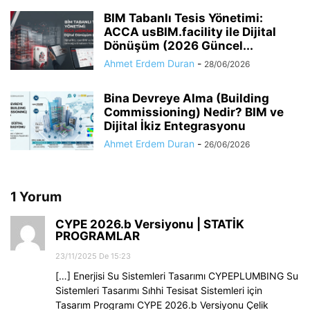
BIM Tabanlı Tesis Yönetimi:
ACCA usBIM.facility ile Dijital
Dönüşüm (2026 Güncel...
Ahmet Erdem Duran
-
28/06/2026
Bina Devreye Alma (Building
Commissioning) Nedir? BIM ve
Dijital İkiz Entegrasyonu
Ahmet Erdem Duran
-
26/06/2026
1 Yorum
CYPE 2026.b Versiyonu | STATİK
PROGRAMLAR
23/11/2025 De 15:23
[…] Enerjisi Su Sistemleri Tasarımı CYPEPLUMBING Su
Sistemleri Tasarımı Sıhhi Tesisat Sistemleri için
Tasarım Programı CYPE 2026.b Versiyonu Çelik