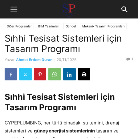
Diğer Programlar
BIM Yazılımları
Güncel
Mekanik Tasarım Programları
Sıhhi Tesisat Sistemleri için
Tasarım ve Detaylandırma Programları
Tasarım Programı
1
Yazar
Ahmet Erdem Duran
-
20/11/2025
Sıhhi Tesisat Sistemleri için
Tasarım Programı
CYPEPLUMBING, her türlü binadaki su temini, drenaj
sistemleri ve
güneş enerjisi sistemlerinin
tasarım ve