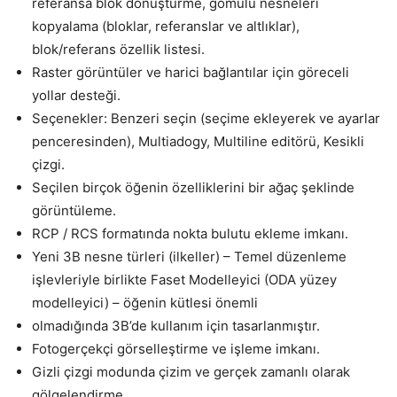
referansa blok dönüştürme, gömülü nesneleri
kopyalama (bloklar, referanslar ve altlıklar),
blok/referans özellik listesi.
Raster görüntüler ve harici bağlantılar için göreceli
yollar desteği.
Seçenekler: Benzeri seçin (seçime ekleyerek ve ayarlar
penceresinden), Multiadogy, Multiline editörü, Kesikli
çizgi.
Seçilen birçok öğenin özelliklerini bir ağaç şeklinde
görüntüleme.
RCP / RCS formatında nokta bulutu ekleme imkanı.
Yeni 3B nesne türleri (ilkeller) – Temel düzenleme
işlevleriyle birlikte Faset Modelleyici (ODA yüzey
modelleyici) – öğenin kütlesi önemli
olmadığında 3B’de kullanım için tasarlanmıştır.
Fotogerçekçi görselleştirme ve işleme imkanı.
Gizli çizgi modunda çizim ve gerçek zamanlı olarak
gölgelendirme.