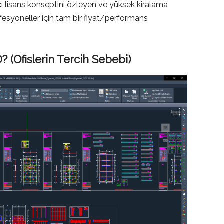
cı lisans konseptini özleyen ve yüksek kiralama
fesyoneller için tam bir fiyat/performans
? (Ofislerin Tercih Sebebi)