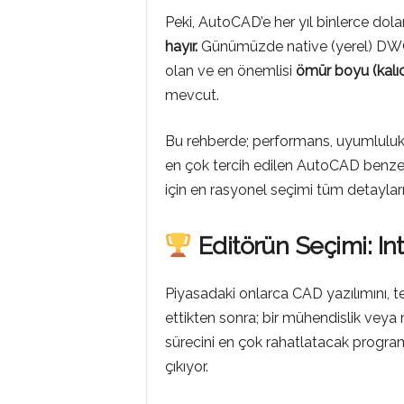
Peki, AutoCAD’e her yıl binlerce do
hayır.
Günümüzde native (yerel) DWG de
olan ve en önemlisi
ömür boyu (kalıcı
mevcut.
Bu rehberde; performans, uyumluluk 
en çok tercih edilen AutoCAD benzeri
için en rasyonel seçimi tüm detayları
Editörün Seçimi: Int
Piyasadaki onlarca CAD yazılımını, te
ettikten sonra; bir mühendislik veya m
sürecini en çok rahatlatacak progra
çıkıyor.