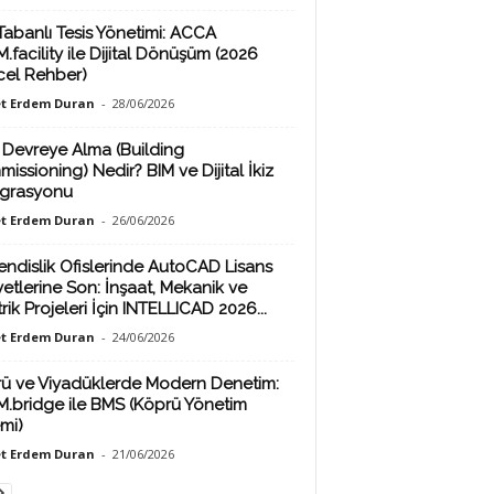
Tabanlı Tesis Yönetimi: ACCA
.facility ile Dijital Dönüşüm (2026
el Rehber)
t Erdem Duran
-
28/06/2026
 Devreye Alma (Building
issioning) Nedir? BIM ve Dijital İkiz
grasyonu
t Erdem Duran
-
26/06/2026
ndislik Ofislerinde AutoCAD Lisans
yetlerine Son: İnşaat, Mekanik ve
rik Projeleri İçin INTELLICAD 2026...
t Erdem Duran
-
24/06/2026
ü ve Viyadüklerde Modern Denetim:
M.bridge ile BMS (Köprü Yönetim
emi)
t Erdem Duran
-
21/06/2026