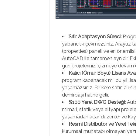
Sıfır Adaptasyon Süreci:
Progra
yabancılık çekmezsiniz. Arayüz tas
(properties) paneli ve en önemlisi 
AutoCAD ile tamamen aynıdır. Ekib
gün projelerinizi çizmeye devam e
Kalıcı (Ömür Boyu) Lisans Avan
program kapanacak mı, bu yıl lisa
yaşamazsınız. Bir kere satın alırsı
demirbaşı haline gelir.
%100 Yerel DWG Desteği:
Auto
mimari, statik veya altyapı projeler
yaşamadan açar, düzenler ve kay
Resmi Distribütör ve Yerel Te
kurumsal muhatabı olmayan yazılım