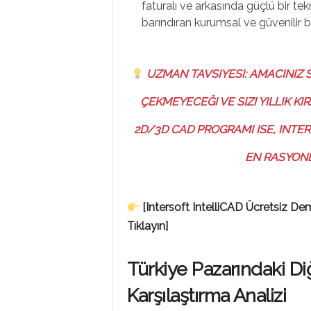
faturalı ve arkasında güçlü bir te
barındıran kurumsal ve güvenilir 
UZMAN TAVSIYESI:
AMACINIZ S
ÇEKMEYECEĞI VE SIZI YILLIK 
2D/3D CAD PROGRAMI ISE, INTE
EN RASYONEL
[Intersoft IntelliCAD Ücretsiz D
Tıklayın]
Türkiye Pazarındaki Di
Karşılaştırma Analizi