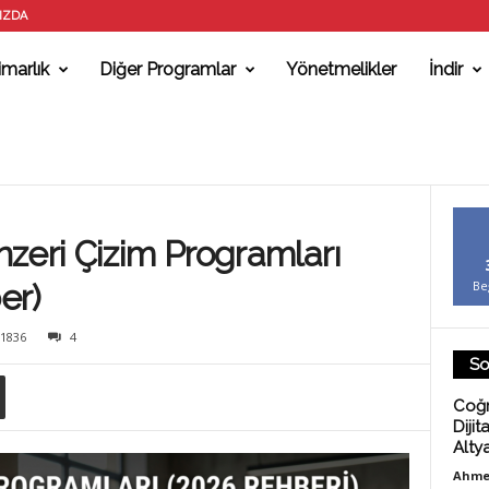
IZDA
marlık
Diğer Programlar
Yönetmelikler
İndir
zeri Çizim Programları
er)
Be
1836
4
So
Coğr
Dijit
Alty
Ahme