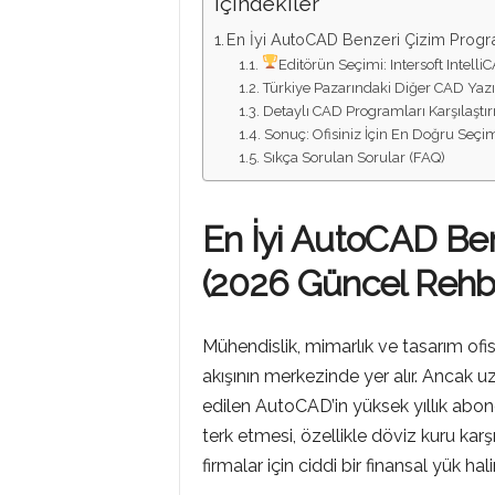
İçindekiler
M
En İyi AutoCAD Benzeri Çizim Progr
Editörün Seçimi: Intersoft Intelli
L
Türkiye Pazarındaki Diğer CAD Yazıl
Detaylı CAD Programları Karşılaştı
Sonuç: Ofisiniz İçin En Doğru Seçi
Sıkça Sorulan Sorular (FAQ)
A
En İyi AutoCAD Ben
R
(2026 Güncel Rehb
Mühendislik, mimarlık ve tasarım ofisle
akışının merkezinde yer alır. Ancak u
edilen AutoCAD’in yüksek yıllık abon
terk etmesi, özellikle döviz kuru kar
firmalar için ciddi bir finansal yük hal