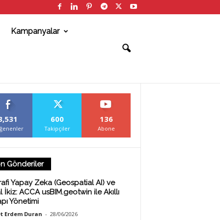
Kampanyalar
3,531
600
136
ğenenler
Takipçiler
Abone
n Gönderiler
afi Yapay Zeka (Geospatial AI) ve
al İkiz: ACCA usBIM.geotwin ile Akıllı
apı Yönetimi
t Erdem Duran
-
28/06/2026