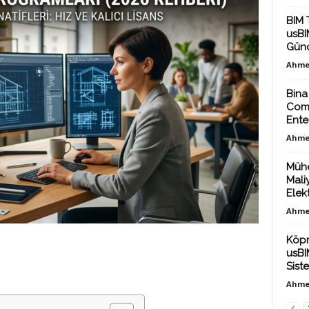
BIM 
usBIM
Günc
Ahme
Bina
Comm
Ente
Ahme
Mühe
Mali
Elekt
Ahme
Köpr
usBI
Sist
Ahme