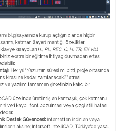
mı bilgisayarınıza kurup açtığınız anda hiçbir
arımı, katman (layer) mantığı, özellikler
klavye kısayolları (
L, PL, REC, C, H, TR, EX vb.
)
iniz ekstra bir eğitime ihtiyaç duymadan ertesi
debilir.
tajı:
Her yıl “Yazılımın süresi mi bitti, proje ortasında
ns kirası ne kadar zamlanacak?” stresi
nız ve yazılım tamamen şirketinizin kalıcı bir
CAD üzerinde üretilmiş en karmaşık, çok katmanlı
ini veri kaybı, font bozulması veya çizgi stili hatası
deder.
knik Destek Güvencesi:
İnternetten indirilen veya
ların aksine; Intersoft IntelliCAD, Türkiye’de yasal,