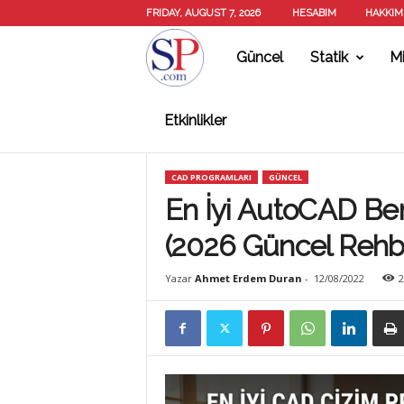
FRIDAY, AUGUST 7, 2026
HESABIM
HAKKIM
Güncel
Statik
Mi
S
Etkinlikler
T
CAD PROGRAMLARI
GÜNCEL
A
En İyi AutoCAD Ben
(2026 Güncel Rehb
T
Yazar
Ahmet Erdem Duran
-
12/08/2022
2
İ
K