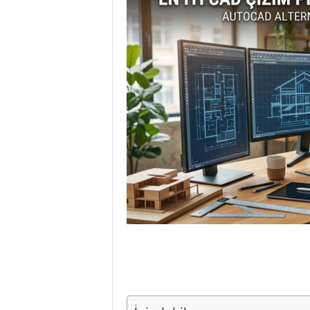
P
R
O
G
R
A