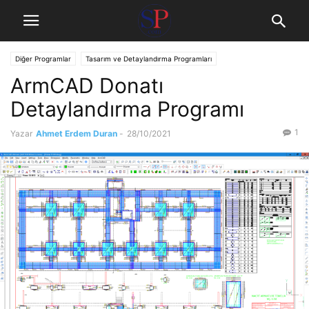
Diğer Programlar
Tasarım ve Detaylandırma Programları
ArmCAD Donatı
Detaylandırma Programı
1
Yazar
Ahmet Erdem Duran
-
28/10/2021