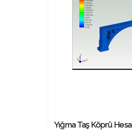
P
R
O
G
R
A
Yığma Taş Köprü Hesa