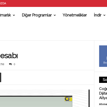
IZDA
marlık
Diğer Programlar
Yönetmelikler
İndir
esabı
Be
798
0
So
Coğr
Dijit
Alty
Ahme