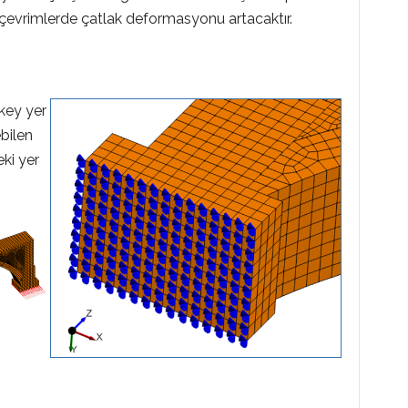
k çevrimlerde çatlak deformasyonu artacaktır.
key yer
ebilen
ki yer