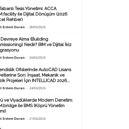
Tabanlı Tesis Yönetimi: ACCA
.facility ile Dijital Dönüşüm (2026
el Rehber)
t Erdem Duran
-
28/06/2026
 Devreye Alma (Building
issioning) Nedir? BIM ve Dijital İkiz
grasyonu
t Erdem Duran
-
26/06/2026
ndislik Ofislerinde AutoCAD Lisans
yetlerine Son: İnşaat, Mekanik ve
rik Projeleri İçin INTELLICAD 2026...
t Erdem Duran
-
24/06/2026
ü ve Viyadüklerde Modern Denetim:
M.bridge ile BMS (Köprü Yönetim
emi)
t Erdem Duran
-
21/06/2026