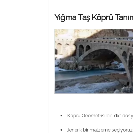
Yığma Taş Köprü Tanı
Köprü Geometrisi bir .dxf dosya
Jenerik bir malzeme seçiyoruz 