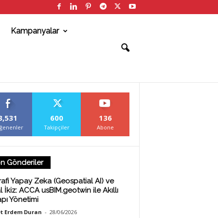
Kampanyalar
3,531
600
136
ğenenler
Takipçiler
Abone
n Gönderiler
afi Yapay Zeka (Geospatial AI) ve
al İkiz: ACCA usBIM.geotwin ile Akıllı
apı Yönetimi
t Erdem Duran
-
28/06/2026