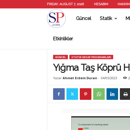
FRIDAY, AUGUST 7, 2026
HESABIM
HAKKIM
Güncel
Statik
Mi
S
Etkinlikler
T
GÜNCEL
STATIK HESAP PROGRAMLARI
A
Yığma Taş Köprü H
Yazar
Ahmet Erdem Duran
-
04/05/2023
2
T
İ
K