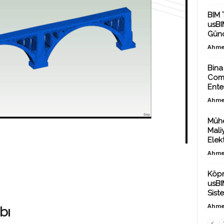
BIM 
usBIM
Günc
Ahme
Bina
Comm
Ente
Ahme
Mühe
Mali
Elekt
Ahme
Köpr
usBI
Sist
Ahme
bı