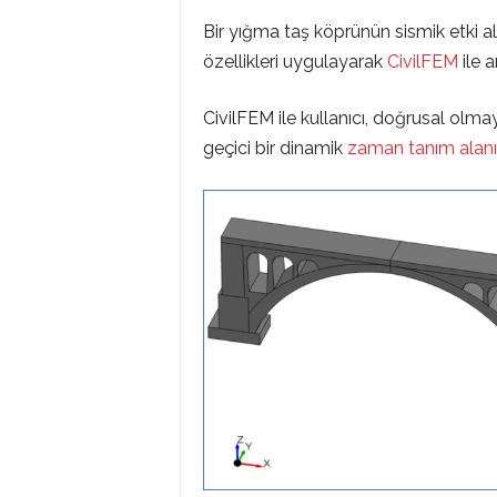
M
Bir yığma taş köprünün sismik etki 
özellikleri uygulayarak
CivilFEM
ile a
L
CivilFEM ile kullanıcı, doğrusal ol
geçici bir dinamik
zaman tanım alanı
A
R