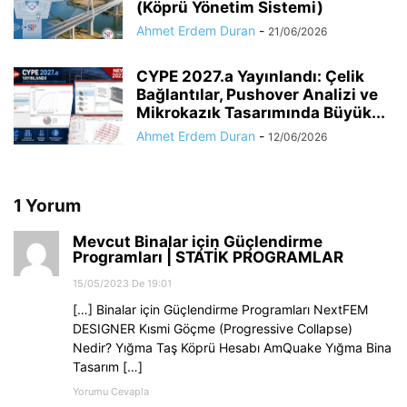
(Köprü Yönetim Sistemi)
Ahmet Erdem Duran
-
21/06/2026
CYPE 2027.a Yayınlandı: Çelik
Bağlantılar, Pushover Analizi ve
Mikrokazık Tasarımında Büyük...
Ahmet Erdem Duran
-
12/06/2026
1 Yorum
Mevcut Binalar için Güçlendirme
Programları | STATİK PROGRAMLAR
15/05/2023 De 19:01
[…] Binalar için Güçlendirme Programları NextFEM
DESIGNER Kısmi Göçme (Progressive Collapse)
Nedir? Yığma Taş Köprü Hesabı AmQuake Yığma Bina
Tasarım […]
Yorumu Cevapla