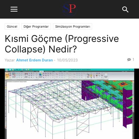
Güncel
Diğer Programlar
Simülasyon Programları
Kısmi Göçme (Progressive
Statik Hesap Programları
Collapse) Nedir?
1
Yazar
Ahmet Erdem Duran
-
10/05/2023