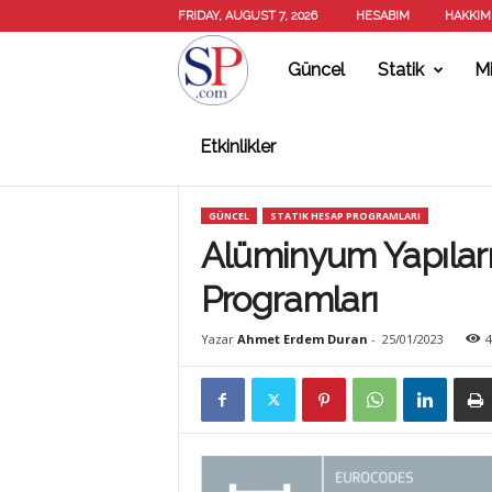
FRIDAY, AUGUST 7, 2026
HESABIM
HAKKIM
Güncel
Statik
Mi
S
Etkinlikler
T
GÜNCEL
STATIK HESAP PROGRAMLARI
A
Alüminyum Yapıları
Programları
T
Yazar
Ahmet Erdem Duran
-
25/01/2023
4
İ
K