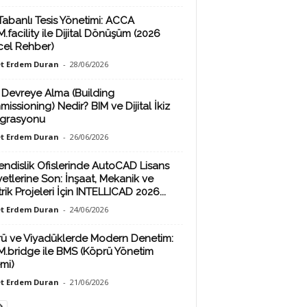
Tabanlı Tesis Yönetimi: ACCA
.facility ile Dijital Dönüşüm (2026
el Rehber)
t Erdem Duran
-
28/06/2026
 Devreye Alma (Building
issioning) Nedir? BIM ve Dijital İkiz
grasyonu
t Erdem Duran
-
26/06/2026
ndislik Ofislerinde AutoCAD Lisans
yetlerine Son: İnşaat, Mekanik ve
rik Projeleri İçin INTELLICAD 2026...
t Erdem Duran
-
24/06/2026
ü ve Viyadüklerde Modern Denetim:
M.bridge ile BMS (Köprü Yönetim
emi)
t Erdem Duran
-
21/06/2026