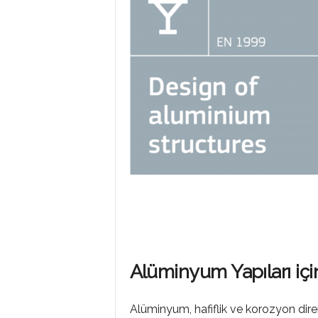
P
R
O
G
R
Alüminyum Yapıları içi
A
Alüminyum, hafiflik ve korozyon diren