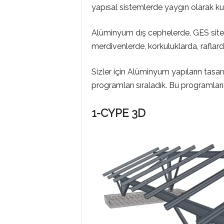
M
yapısal sistemlerde yaygın olarak kul
Alüminyum dış cephelerde, GES siteml
L
merdivenlerde, korkuluklarda, raflar
Sizler için Alüminyum yapıların tasarı
A
programları sıraladık. Bu programları
R
1-CYPE 3D