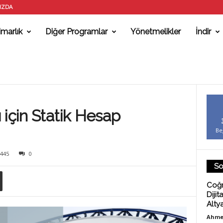
IZDA
marlık
Diğer Programlar
Yönetmelikler
İndir
 için Statik Hesap
Be
445
0
So
Coğr
Dijit
Alty
Ahme