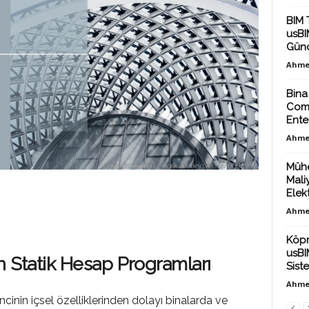
BIM 
usBIM
Günc
Ahme
Bina
Comm
Ente
Ahme
Mühe
Mali
Elekt
Ahme
Köpr
usBI
n Statik Hesap Programları
Sist
Ahme
cinin içsel özelliklerinden dolayı binalarda ve