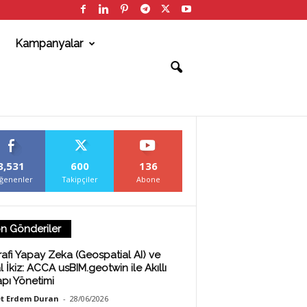
Kampanyalar
3,531
600
136
ğenenler
Takipçiler
Abone
n Gönderiler
afi Yapay Zeka (Geospatial AI) ve
al İkiz: ACCA usBIM.geotwin ile Akıllı
apı Yönetimi
t Erdem Duran
-
28/06/2026