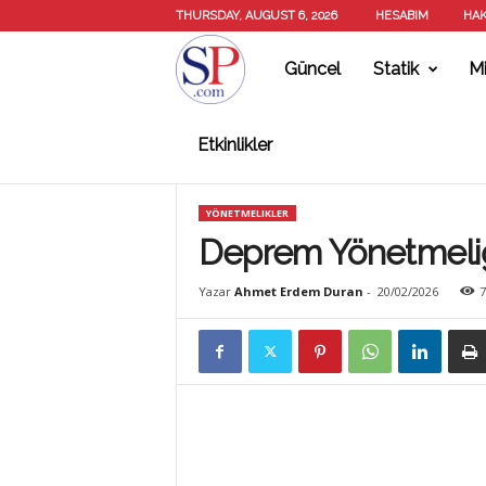
THURSDAY, AUGUST 6, 2026
HESABIM
HAK
Güncel
Statik
Mi
S
Etkinlikler
T
YÖNETMELIKLER
A
Deprem Yönetmeliğ
Yazar
Ahmet Erdem Duran
-
20/02/2026
7
T
İ
K