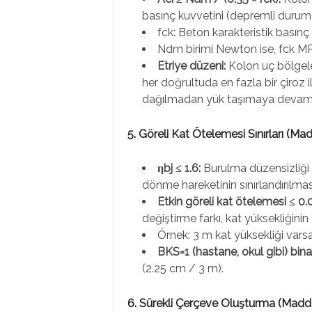
basınç kuvvetini (depremli durum
fck: Beton karakteristik basın
Ndm birimi Newton ise, fck MP
Etriye düzeni:
Kolon uç bölgeler
her doğrultuda en fazla bir çiroz i
dağılmadan yük taşımaya devam e
5. Göreli Kat Ötelemesi Sınırları (Ma
ηbj ≤ 1.6:
Burulma düzensizliği k
dönme hareketinin sınırlandırılmas
Etkin göreli kat ötelemesi ≤ 0.0
değiştirme farkı, kat yüksekliğini
Örnek: 3 m kat yüksekliği varsa
BKS=1 (hastane, okul gibi) binal
(2.25 cm / 3 m).
6. Sürekli Çerçeve Oluşturma (Madde