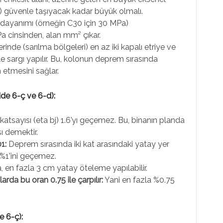
) güvenle taşıyacak kadar büyük olmalı.
ç dayanımı (örneğin C30 için 30 MPa)
a cinsinden, alan mm² çıkar.
inde (sarılma bölgeleri) en az iki kapalı etriye ve
le sargı yapılır. Bu, kolonun deprem sırasında
tmesini sağlar.
dde 6-ç ve 6-d):
atsayısı (eta bj) 1.6’yı geçemez. Bu, binanın planda
ı demektir.
1:
Deprem sırasında iki kat arasındaki yatay yer
n %1’ini geçemez.
, en fazla 3 cm yatay öteleme yapılabilir.
arda bu oran 0.75 ile çarpılır:
Yani en fazla %0.75
 6-ç):