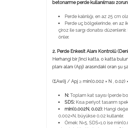
M
betonarme perde kullanılması zorunl
Perde kalınlığı, en az 25 cm ola
L
Perde uç bölgelerinde, en az ik
çiroz ile sargı donatısı düzenlenir
önler.
A
2. Perde Enkesit Alanı Kontrolü (Den
Herhangi bir j’inci katta, o katta bul
R
planı alanı (Apj) arasındaki oran şu şa
(ΣAwi)j / Apj ≥ min(0.002 × N , 0.02)
N:
Toplam kat sayısı (perde bo
SDS:
Kısa periyot tasarım spek
min(0.002N, 0.02):
Hangi değer
0.002×N, büyükse 0.02 kullanılır.
Örnek: N=5, SDS=1.0 ise min(0.01