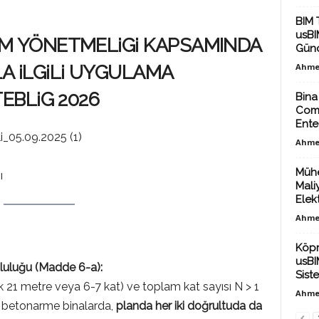
BIM 
usBIM
EM YÖNETMELiGi KAPSAMINDA
Günc
A iLGiLi UYGULAMA
Ahme
TEBLiG 2026
Bina
Comm
Ente
_05.09.2025 (1)
Ahme
Mühe
ı
Mali
Elekt
Ahme
Köpr
usBI
luluğu (Madde 6-a):
Sist
ık 21 metre veya 6-7 kat) ve toplam kat sayısı N > 1
Ahme
 betonarme binalarda,
planda her iki doğrultuda da