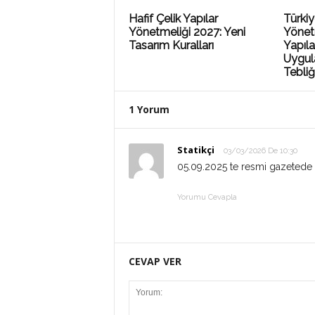
Hafif Çelik Yapılar
Türki
Yönetmeliği 2027: Yeni
Yönet
Tasarım Kuralları
Yapıla
Uygul
Tebliğ
1 Yorum
Statikçi
03/03/2026 De 10:30
05.09.2025 te resmi gazetede b
Yorumu Cevapla
CEVAP VER