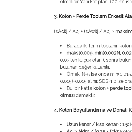
olmalıdır. Yani kat planı 100 m² i
3. Kolon + Perde Toplam Enkesit Ala
(ΣAci)j / Apj + (ΣAwi)j / Apj ≥ maks
Burada iki terim toplanır: kolon
maks[0.009, min(0.003N, 0.03)
0.03’ten küçük olanı), sonra bulu
bulunan değer kullanılır.
Örnek: N=5 ise önce min(0.015,
0.015)=0.015 alınır. SDS=1.0 ise or
Bu, bir katta
kolon + perde topl
olması
demektir.
4. Kolon Boyutlandırma ve Donatı Ko
Uzun kenar / kısa kenar ≤ 1.5:
K
Aci ≥ Ndm / (0.35 × fck):
Kolon 