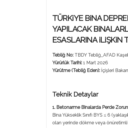
P
TÜRKiYE BiNA DEPR
YAPILACAK BiNALARL
R
ESASLARINA iLiŞKiN 
O
Tebliğ No:
TBDY Tebliğ_AFAD Kaşeli
Yürürlük Tarihi:
1 Mart 2026
Yürütme (Tebliğ Eden):
G
İçişleri Bakan
R
Teknik Detaylar
1. Betonarme Binalarda Perde Zorun
A
Bina Yükseklik Sınıfı BYS ≤ 6 (yaklaş
olan yerinde dökme veya önüretimli