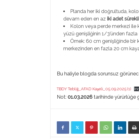
Planda her iki doğrultuda, kol
devam eden en az
iki adet sürekl
Kolon veya perde merkezi ile ki
yüzü genişliğinin 1/3’ünden fazla
Örnek: 60 cm genişliğinde bir k
merkezinden en fazla 20 cm kayabi
Bu haliyle blogda sorunsuz görünece
TBDY Tebliğ_AFAD Kaşeli_05.09.2025 (1)
İn
Not:
01.03.2026
tarihinde yürürlüğe