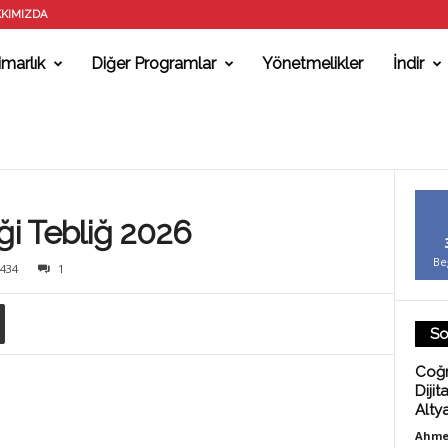
KIMIZDA
marlık
Diğer Programlar
Yönetmelikler
İndir
i Tebliğ 2026
Be
434
1
So
Coğr
Dijit
Alty
Ahme