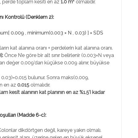
se, perde toplam kesiti en az
1.0 m²
olmalıdır.
nı Kontrolü (Denklem 2):
imum[ 0.009 , minimum(0.003 × N , 0.03) ] × SDS
ların kat alanına oranı + perdelerin kat alanına oranı.
]:
Önce N’e göre bir alt sınır belirlenir (0.003×N veya
nan değer 0.009’dan küçükse 0.009 alınır, büyükse
 0.03)=0.015 bulunur. Sonra maks(0.009,
an en az
0.015
olmalıdır.
am kesit alanının kat planının en az %1.5’i kadar
şulları (Madde 6-c):
olonlar dikdörtgen değil, kareye yakın olmalı.
enkesit alanı, üzerine gelen en büyük eksenel