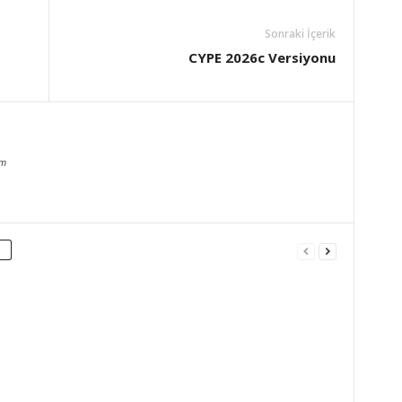
Sonraki İçerik
CYPE 2026c Versiyonu
om