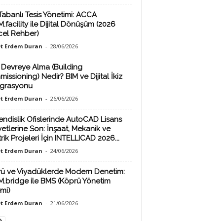
Tabanlı Tesis Yönetimi: ACCA
.facility ile Dijital Dönüşüm (2026
el Rehber)
t Erdem Duran
-
28/06/2026
 Devreye Alma (Building
issioning) Nedir? BIM ve Dijital İkiz
grasyonu
t Erdem Duran
-
26/06/2026
ndislik Ofislerinde AutoCAD Lisans
yetlerine Son: İnşaat, Mekanik ve
rik Projeleri İçin INTELLICAD 2026...
t Erdem Duran
-
24/06/2026
ü ve Viyadüklerde Modern Denetim:
M.bridge ile BMS (Köprü Yönetim
emi)
t Erdem Duran
-
21/06/2026