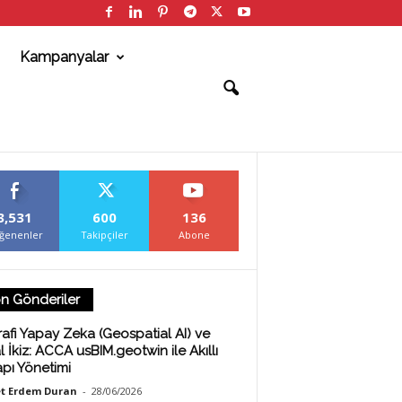
Kampanyalar
3,531
600
136
ğenenler
Takipçiler
Abone
n Gönderiler
afi Yapay Zeka (Geospatial AI) ve
al İkiz: ACCA usBIM.geotwin ile Akıllı
apı Yönetimi
t Erdem Duran
-
28/06/2026