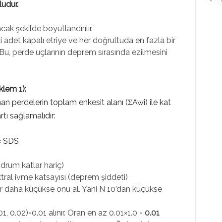
udur.
cak şekilde boyutlandırılır.
i adet kapalı etriye ve her doğrultuda en fazla bir
. Bu, perde uçlarının deprem sırasında ezilmesini
klem 1):
unan perdelerin toplam enkesit alanı (ΣAwi) ile kat
rtı sağlamalıdır:
 × SDS
drum katlar hariç)
tral ivme katsayısı (deprem şiddeti)
 daha küçükse onu al. Yani N 10’dan küçükse
, 0.02)=0.01 alınır. Oran en az 0.01×1.0 =
0.01