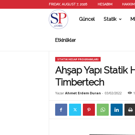
FRIDAY, AUGUST 7, 2026
HESABIM
HAKKIM
Güncel
Statik
Mi
S
Etkinlikler
T
STATIK HESAP PROGRAMLARI
A
Ahşap Yapı Statik
Timbertech
T
Yazar
Ahmet Erdem Duran
-
03/02/2022
1
İ
K