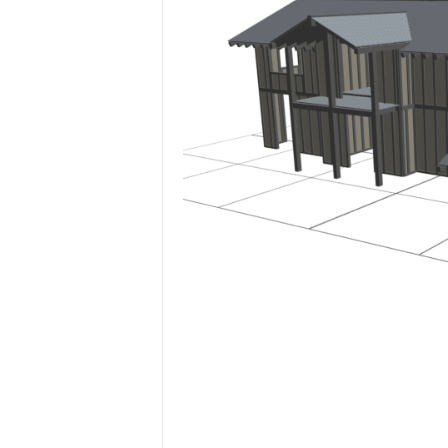
P
R
O
G
R
A