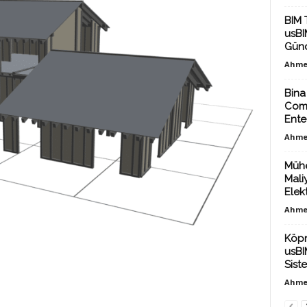
BIM 
usBIM
Günc
Ahme
Bina
Comm
Ente
Ahme
Mühe
Mali
Elekt
Ahme
Köpr
usBI
Sist
Ahme