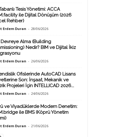
Tabanlı Tesis Yönetimi: ACCA
.facility ile Dijital Dönüşüm (2026
el Rehber)
t Erdem Duran
-
28/06/2026
 Devreye Alma (Building
issioning) Nedir? BIM ve Dijital İkiz
grasyonu
t Erdem Duran
-
26/06/2026
ndislik Ofislerinde AutoCAD Lisans
yetlerine Son: İnşaat, Mekanik ve
rik Projeleri İçin INTELLICAD 2026...
t Erdem Duran
-
24/06/2026
ü ve Viyadüklerde Modern Denetim:
M.bridge ile BMS (Köprü Yönetim
emi)
t Erdem Duran
-
21/06/2026