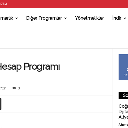
IZDA
marlık
Diğer Programlar
Yönetmelikler
İndir
 Hesap Programı
Be
7021
3
So
Coğr
Dijit
Alty
Ahme