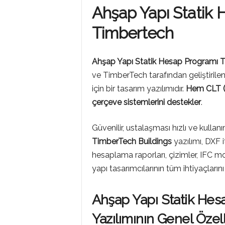
M
Ahşap Yapı Statik
Timbertech
L
Ahşap Yapı Statik Hesap Programı 
A
ve TimberTech tarafından geliştirile
için bir tasarım yazılımıdır.
Hem CLT (
çerçeve sistemlerini destekler
.
R
Güvenilir, ustalaşması hızlı ve kullan
TimberTech Buildings
yazılımı, DXF 
hesaplama raporları, çizimler, IFC mo
yapı tasarımcılarının tüm ihtiyaçlarını 
Ahşap Yapı Statik He
Yazılımının Genel Özell