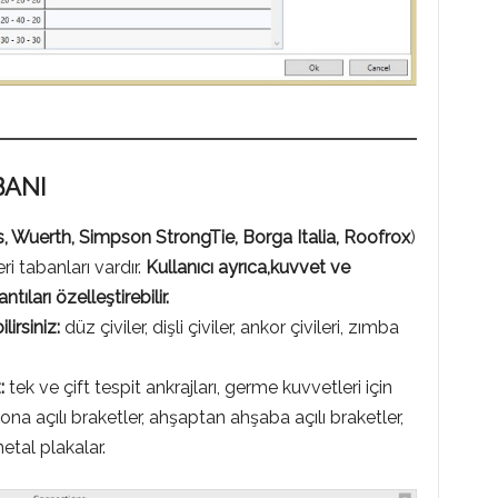
BANI
, Wuerth, Simpson StrongTie, Borga Italia, Roofrox
)
eri tabanları vardır.
Kullanıcı ayrıca,kuvvet ve
tıları özelleştirebilir.
lirsiniz:
düz çiviler, dişli çiviler, ankor çivileri, zımba
z:
tek ve çift tespit ankrajları, germe kuvvetleri için
na açılı braketler, ahşaptan ahşaba açılı braketler,
tal plakalar.