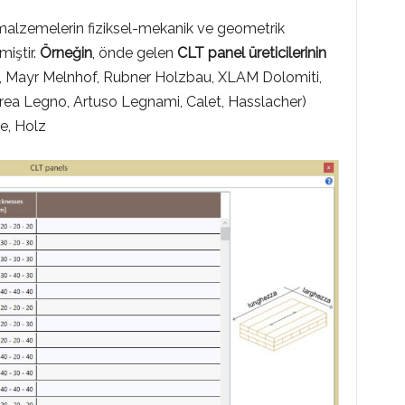
malzemelerin fiziksel-mekanik ve geometrik
miştir.
Örneğin
, önde gelen
CLT panel üreticilerinin
, Mayr Melnhof, Rubner Holzbau, XLAM Dolomiti,
ea Legno, Artuso Legnami, Calet, Hasslacher)
te, Holz