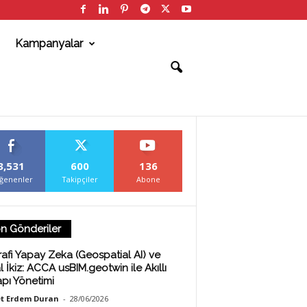
Kampanyalar
3,531
600
136
ğenenler
Takipçiler
Abone
n Gönderiler
afi Yapay Zeka (Geospatial AI) ve
al İkiz: ACCA usBIM.geotwin ile Akıllı
apı Yönetimi
t Erdem Duran
-
28/06/2026