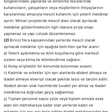
bölgelerindeki yapılarda ve dinlenme tesislerinde
kullanıcıların, çalışanların veya müşterilerin ihtiyaçlarının
karşılanması amacıyla mescit kullanımı için yeterli mekânlar
ayrılır. Mimari projelerde mescit alanı olarak ayrılacak
mekânlar gösterilmeksizin ilgili idarece proje onayı
yapılamaz ve yapı ruhsatı düzenlenemez.
(2)
Birinci fıkra kapsamındaki yerlerde mescit olarak
ayrılacak mekânlar için aşağıda belirtilen şartlar aranır:
a) Yeterli aydınlatma ve iklim koşullarına göre merkezî
sistem veya klima ile iklimlendirme sağlanır.
b) Kolay erişilebilir bir konumda bulunması esastır.
c) Kadınlar ve erkekler için ayrı alanlarda abdest almaya ve
ibadet etmeye elverişli olacak şekilde tesis ve tanzim edilir.
Abdest alınan ıslak hacimlerde tuvalet yer almaz ve ibadet
mekânlarına doğrudan geçiş sağlanmaz.
ç) Toplam personel sayısı yüze veya toplam emsale esas
alanı bin metrekareye kadar olan yerlerde kadın ve
erkekler için ayrı ayrı tesis edilen ibadet mekânlarından her