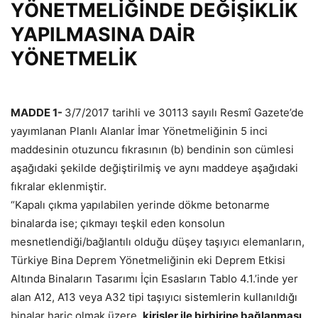
YÖNETMELİĞİNDE DEĞİŞİKLİK
YAPILMASINA DAİR
YÖNETMELİK
MADDE 1-
3/7/2017 tarihli ve 30113 sayılı Resmî Gazete’de
yayımlanan Planlı Alanlar İmar Yönetmeliğinin 5 inci
maddesinin otuzuncu fıkrasının (b) bendinin son cümlesi
aşağıdaki şekilde değiştirilmiş ve aynı maddeye aşağıdaki
fıkralar eklenmiştir.
“Kapalı çıkma yapılabilen yerinde dökme betonarme
binalarda ise; çıkmayı teşkil eden konsolun
mesnetlendiği/bağlantılı olduğu düşey taşıyıcı elemanların,
Türkiye Bina Deprem Yönetmeliğinin eki Deprem Etkisi
Altında Binaların Tasarımı İçin Esasların Tablo 4.1.’inde yer
alan A12, A13 veya A32 tipi taşıyıcı sistemlerin kullanıldığı
binalar hariç olmak üzere,
kirişler ile birbirine bağlanması