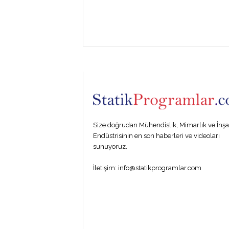
P
R
O
Size doğrudan Mühendislik, Mimarlık ve İnşa
G
Endüstrisinin en son haberleri ve videoları
sunuyoruz.
R
İletişim:
info@statikprogramlar.com
A