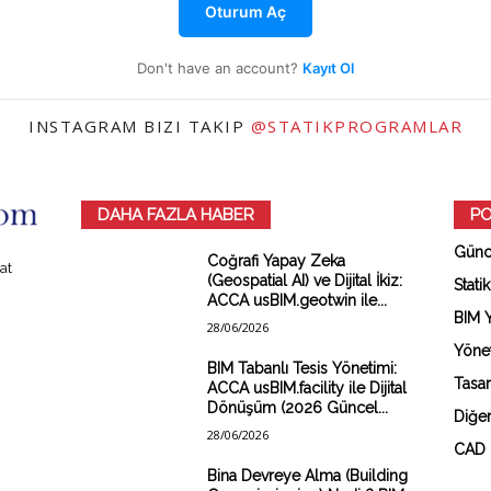
Oturum Aç
Don't have an account?
Kayıt Ol
INSTAGRAM BIZI TAKIP
@STATIKPROGRAMLAR
DAHA FAZLA HABER
PO
Günc
Coğrafi Yapay Zeka
at
(Geospatial AI) ve Dijital İkiz:
Stati
ACCA usBIM.geotwin ile...
BIM Y
28/06/2026
Yönet
BIM Tabanlı Tesis Yönetimi:
Tasar
ACCA usBIM.facility ile Dijital
Dönüşüm (2026 Güncel...
Diğe
28/06/2026
CAD 
Bina Devreye Alma (Building