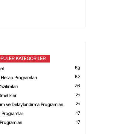
PÜLER KATEGORİLER
83
el
62
k Hesap Programları
26
azılımları
21
melikler
21
ım ve Detaylandırma Programları
17
r Programlar
17
Programları