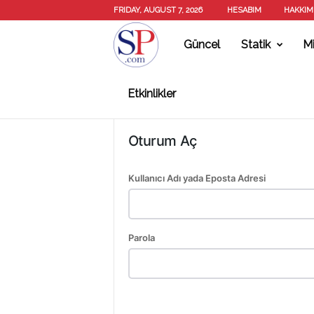
FRIDAY, AUGUST 7, 2026
HESABIM
HAKKIM
Güncel
Statik
Mi
S
Etkinlikler
T
Oturum Aç
A
Kullanıcı Adı yada Eposta Adresi
T
Parola
İ
K