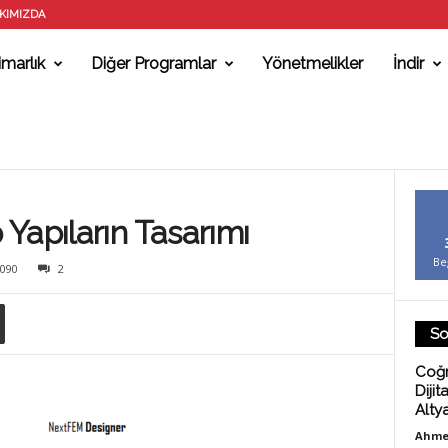
KIMIZDA
marlık
Diğer Programlar
Yönetmelikler
İndir
Yapıların Tasarımı
Be
090
2
So
Coğr
Dijit
Alty
Ahme