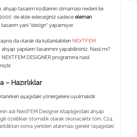
, ahşap tasarım kodlarının olmaması nedeni ile
000′ de elde edeceğiniz sadece
eleman
sarım yani “design” yapamıyor.
aşına da olarak da kullanılabilen
NEXTFEM
ahşap yapıların tasarımını yapabilirsiniz. Nasıl mı?
ın NEXTFEM DESIGNER programına nasıl
ıştır.
– Hazırlıklar
lanırken aşağıdaki yönergelere uyulmalıdır.
n adı NextFEM Designer kitaplığındaki ahşap
gili özellikler otomatik olarak okunacaktır (örn. C24,
tarıldıktan sonra yeniden atanması gerekir (aşağıdaki