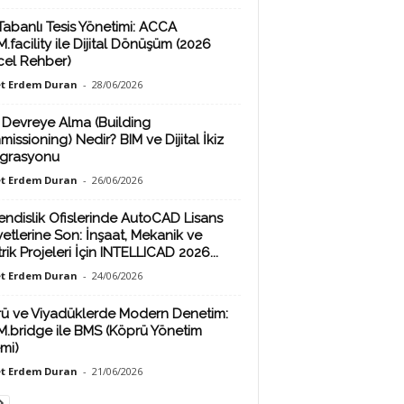
Tabanlı Tesis Yönetimi: ACCA
.facility ile Dijital Dönüşüm (2026
el Rehber)
t Erdem Duran
-
28/06/2026
 Devreye Alma (Building
issioning) Nedir? BIM ve Dijital İkiz
grasyonu
t Erdem Duran
-
26/06/2026
ndislik Ofislerinde AutoCAD Lisans
yetlerine Son: İnşaat, Mekanik ve
rik Projeleri İçin INTELLICAD 2026...
t Erdem Duran
-
24/06/2026
ü ve Viyadüklerde Modern Denetim:
M.bridge ile BMS (Köprü Yönetim
emi)
t Erdem Duran
-
21/06/2026