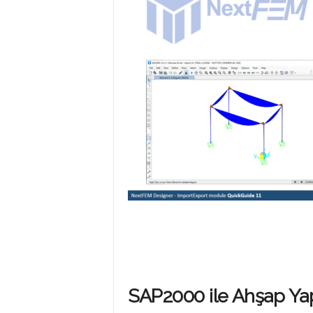
P
R
O
G
R
A
SAP2000 ile Ahşap Yapı