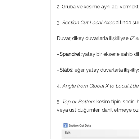
2. Gruba ve kesime aynı adı vermekt
3.
Section
Cut
Local
Axes
altında şu
Duvar, dikey duvarlarla ilişkiliyse
(Z e
–
Spandrel
:
yatay bir eksene sahip dik
–
Slabs:
eğer yatay duvarlarla ilişkiliy
4.
Angle
from
Global
X
to
Local
2’d
5.
Top
or
Bottom
kesim tipini seçin
veya üst düğümleri dahil etmeye öz