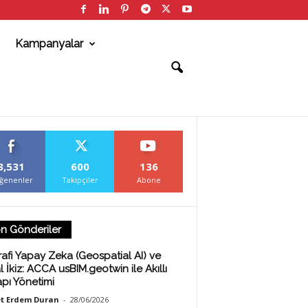
Kampanyalar
3,531
600
136
ğenenler
Takipçiler
Abone
n Gönderiler
afi Yapay Zeka (Geospatial AI) ve
al İkiz: ACCA usBIM.geotwin ile Akıllı
apı Yönetimi
t Erdem Duran
-
28/06/2026