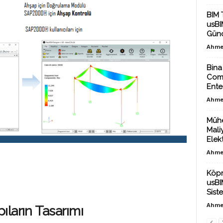
BIM 
usBIM
Günc
Ahme
Bina
Comm
Ente
Ahme
Mühe
Mali
Elekt
Ahme
Köpr
usBI
Sist
Ahme
ların Tasarımı