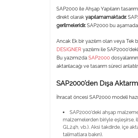
M
SAP2000 ile Ahşap Yapıların tasarımı
direkt olarak
yapılamamaktadır.
SAP2
L
gerilmeleridir.
SAP2000 bu aşamada ta
Ancak Ek bir yazılım olan veya Tek b
A
DESIGNER
yazılımı ile SAP2000’deki 
Bu yazımızda
SAP2000
dosyaların
aktarılacağı ve tasarım süreci anlatılm
R
SAP2000’den Dışa Aktarma 
İhracat öncesi SAP2000 modeli hazır
SAP2000’deki ahşap malzemeni
malzemelerden biriyle eşleşirse, il
GL24h, vb.). Aksi takdirde, içe ak
talimatlara bakın).