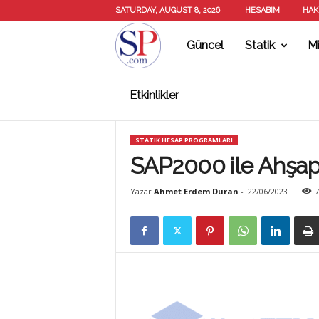
SATURDAY, AUGUST 8, 2026
HESABIM
HAK
Güncel
Statik
Mi
S
Etkinlikler
T
STATIK HESAP PROGRAMLARI
A
SAP2000 ile Ahşap 
Yazar
Ahmet Erdem Duran
-
22/06/2023
7
T
İ
K