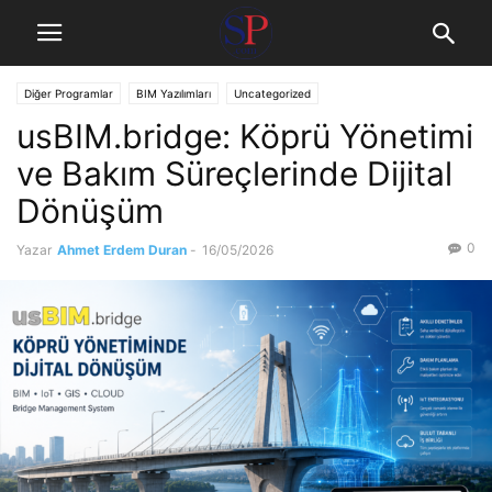
Diğer Programlar
BIM Yazılımları
Uncategorized
usBIM.bridge: Köprü Yönetimi
ve Bakım Süreçlerinde Dijital
Dönüşüm
0
Yazar
Ahmet Erdem Duran
-
16/05/2026