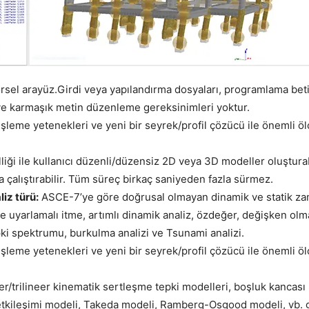
el arayüz.Girdi veya yapılandırma dosyaları, programlama beti
e karmaşık metin düzenleme gereksinimleri yoktur.
işleme yetenekleri ve yeni bir seyrek/profil çözücü ile önemli öl
liği ile kullanıcı düzenli/düzensiz 2D veya 3D modeller oluşturab
a çalıştırabilir. Tüm süreç birkaç saniyeden fazla sürmez.
liz türü:
ASCE-7’ye göre doğrusal olmayan dinamik ve statik za
e uyarlamalı itme, artımlı dinamik analiz, özdeğer, değişken olm
ki spektrumu, burkulma analizi ve Tsunami analizi.
işleme yetenekleri ve yeni bir seyrek/profil çözücü ile önemli öl
er/trilineer kinematik sertleşme tepki modelleri, boşluk kancası
tkileşimi modeli, Takeda modeli, Ramberg-Osgood modeli, vb. gi