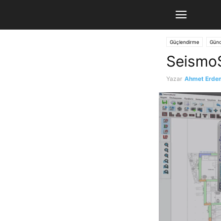
Güçlendirme
Günc
SeismoS
Yazar
Ahmet Erde