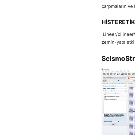
çarpmaların ve 
HİSTERETİK
Lineer/bilineer
zemin-yapı etk
SeismoStru