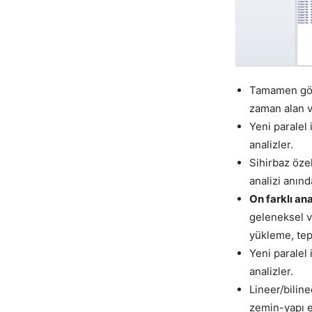
Tamamen görs
zaman alan v
Yeni paralel 
analizler.
Sihirbaz özel
analizi anınd
On farklı ana
geleneksel v
yükleme, tep
Yeni paralel 
analizler.
Lineer/biline
zemin-yapı e