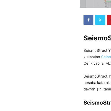
SeismoS
SeismoStruct Y
kullanılan
Seis
Çelik yapılar vb
SeismoStruct, 
hesaba katarak 
davranışını tah
SeismoStr