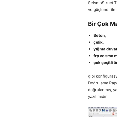
SeismoStruct Tü
ve güçlendirilm
Bir Çok Ma
Beton,
çelik,
yığma duvar
frp ve sma 
çok çeşitli 
gibi konfigürasy
Doğrulama Rapor
doğrulanmış, ya
yazılımıdır.