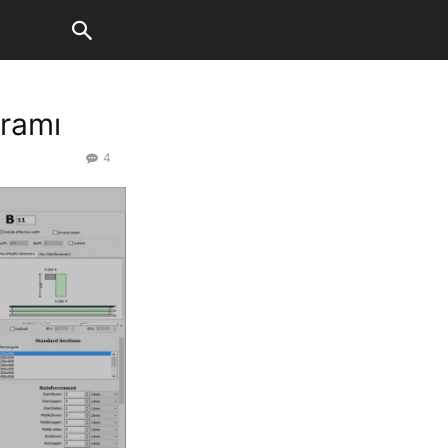
gramı
4