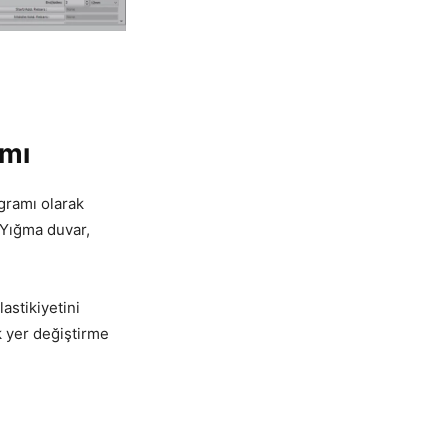
amı
gramı olarak
, Yığma duvar,
stikiyetini
k yer değiştirme