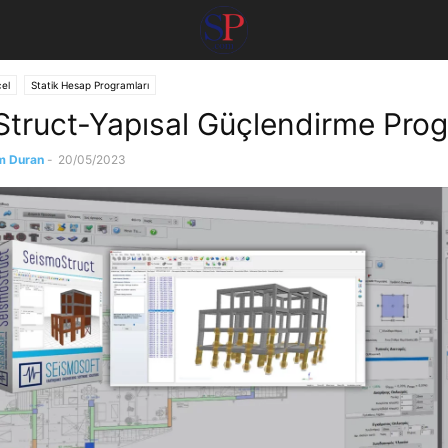
el
Statik Hesap Programları
truct-Yapısal Güçlendirme Pro
m Duran
-
20/05/2023