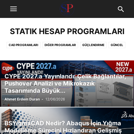
STATIK HESAP PROGRAMLARI
CAD PROGRAMLARI
DIĞER PROGRAMLAR
GÜÇLENDIRME
GÜNCEL
İNDIR
KAMPANYALAR
KURS
MIMARLIK PROGRAMLARI
MÜHENDISLIK HATALARI
SÖZLÜK
STATIK HESAP PROGRAMLARI
YÖNETMELIKLER
CYPE 2027.a Yayınlandı: Çelik Bağlantılar,
Pushover Analizi ve Mikrokazık
Tasarımında Büyük...
Ahmet Erdem Duran
-
12/06/2026
BSYigmaCAD Nedir? Abaqus İçin Yığma
Modelleme Sürecini Hızlandıran Gelişmiş