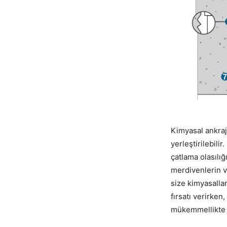
Kimyasal ankraj
yerleştirilebil
çatlama olasılığ
merdivenlerin v
size kimyasalla
fırsatı verirken
mükemmellikte b