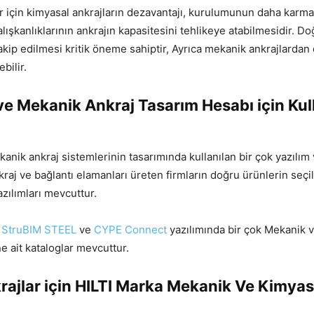
er için kimyasal ankrajların dezavantajı, kurulumunun daha karma
lışkanlıklarının ankrajın kapasitesini tehlikeye atabilmesidir. D
akip edilmesi kritik öneme sahiptir, Ayrıca mekanik ankrajlardan
bilir.
e Mekanik Ankraj Tasarım Hesabı için Kul
nik ankraj sistemlerinin tasarımında kullanılan bir çok yazılım v
aj ve bağlantı elamanları üreten firmların doğru ürünlerin seçil
zılımları mevcuttur.
a
StruBIM STEEL
ve
CYPE Connect
yazılımında bir çok Mekanik 
ne ait kataloglar mevcuttur.
rajlar için HILTI Marka Mekanik Ve Kimyas