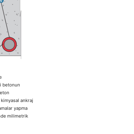
e
ki betonun
beton
 kimyasal ankraj
lamalar yapma
nde milimetrik