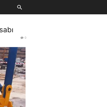
sabı
0