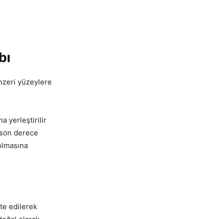
bı
nzeri yüzeylere
 yerleştirilir
e son derece
olmasına
te edilerek