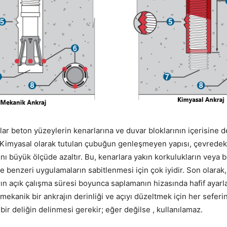
lar beton yüzeylerin kenarlarına ve duvar bloklarının içerisine d
ir. Kimyasal olarak tutulan çubuğun genleşmeyen yapısı, çevrede
ını büyük ölçüde azaltır. Bu, kenarlara yakın korkulukların veya 
e benzeri uygulamaların sabitlenmesi için çok iyidir. Son olarak,
rın açık çalışma süresi boyunca saplamanın hizasında hafif ayar
, mekanik bir ankrajın derinliği ve açıyı düzeltmek için her seferi
ir deliğin delinmesi gerekir; eğer değilse , kullanılamaz.