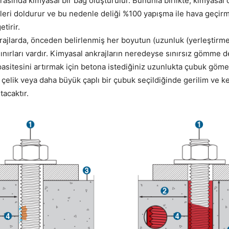
arasında kimyasal bir bağ oluşturulur. Bununla birlikte, kimyasal 
leri doldurur ve bu nedenle deliği %100 yapışma ile hava geçir
tirir.
ajlarda, önceden belirlenmiş her boyutun (uzunluk (yerleştirme
ınırları vardır. Kimyasal ankrajların neredeyse sınırsız gömme der
asitesini artırmak için betona istediğiniz uzunlukta çubuk gömeb
 çelik veya daha büyük çaplı bir çubuk seçildiğinde gerilim ve 
tacaktır.