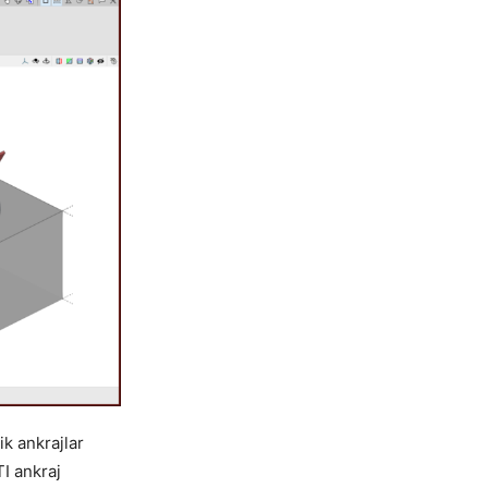
k ankrajlar
I ankraj