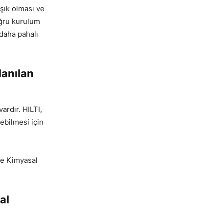
şık olması ve
oğru kurulum
 daha pahalı
lanılan
ardır. HILTI,
ebilmesi için
ve Kimyasal
al