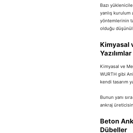
Bazı yüklenicil
yanlış kurulum a
yöntemlerinin t
olduğu düşünüle
Kimyasal v
Yazılımlar
Kimyasal ve Meka
WURTH gibi Ankr
kendi tasarım ya
Bunun yanı sır
ankraj üreticisi
Beton Ank
Dübeller