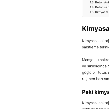
Beton Ank
Beton sab
Kimyasal 
Kimyasa
Kimyasal ankraj
sabitleme tekniğ
Manşonlu ankraj
ve sıkıldığında
güçlü bir tutuş
rağmen bazı sını
Peki kimya
Kimyasal ankraj