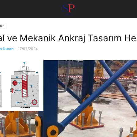
arı
l ve Mekanik Ankraj Tasarım He
m Duran
-
17/07/2024