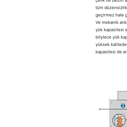
çelik ile beton 
tüm düzensizlik
geçirmez hale ge
Ve mekanik ankr
yük kapasitesi s
böylece yük kap
yüksek kalitede
kapasitesi de ar