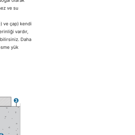
doğal olarak
mez ve su
) ve çap) kendi
inliği vardır,
ilirsiniz. Daha
kesme yük