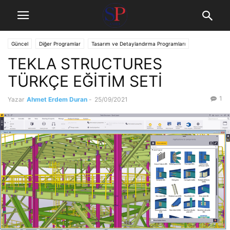
Güncel
Diğer Programlar
Tasarım ve Detaylandırma Programları
TEKLA STRUCTURES
TÜRKÇE EĞİTİM SETİ
1
Yazar
Ahmet Erdem Duran
-
25/09/2021