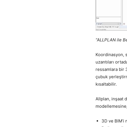
“ALLPLAN ile Be
Koordinasyon, s
uzantıları ortad
ressamlara bir 
çubuk yerleştir
kısaltabilir.
Allplan, inşaat 
modellemesine, 
3D ve BIM’i 