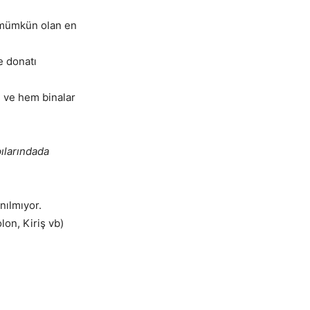
, mümkün olan en
e donatı
n ve hem binalar
pılarındada
nılmıyor.
lon, Kiriş vb)