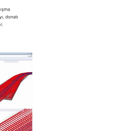
lışma
ı, donatı
r.