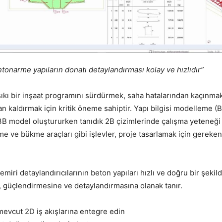
tonarme yapıların donatı detaylandırması kolay ve hızlıdır”
ıkı bir inşaat programını sürdürmek, saha hatalarından kaçınmak
an kaldırmak için kritik öneme sahiptir. Yapı bilgisi modelleme (B
3B model oluştururken tanıdık 2B çizimlerinde çalışma yeteneği 
me ve bükme araçları gibi işlevler, proje tasarlamak için gereken
demiri detaylandırıcılarının beton yapıları hızlı ve doğru bir şekil
güçlendirmesine ve detaylandırmasına olanak tanır.
mevcut 2D iş akışlarına entegre edin