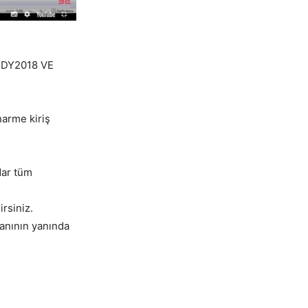
 TBDY2018 VE
arme kiriş
dar tüm
irsiniz.
kanının yanında