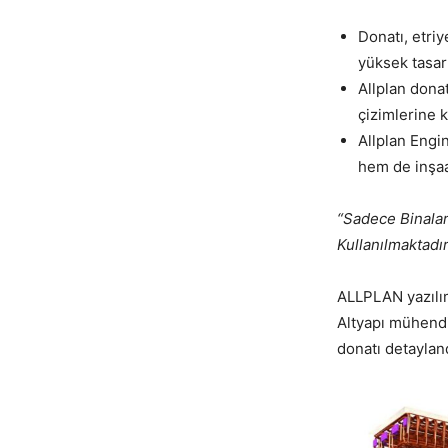
Donatı, etri
yüksek tasarı
Allplan dona
çizimlerine 
Allplan Engi
hem de inşaa
“Sadece Binalar
Kullanılmaktadı
ALLPLAN yazılım
Altyapı mühendis
donatı detayland