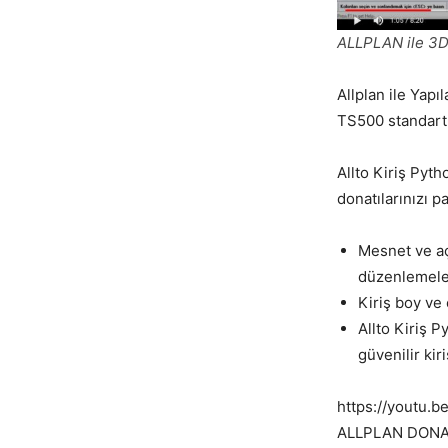
ALLPLAN ile 3D
Allplan ile Yap
TS500 standartla
Allto Kiriş Pyth
donatılarınızı p
Mesnet ve aç
düzenlemeleri
Kiriş boy ve 
Allto Kiriş 
güvenilir kir
https://youtu.
ALLPLAN DONA