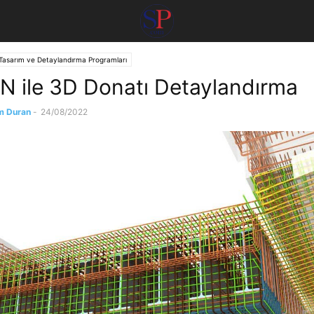
Tasarım ve Detaylandırma Programları
 ile 3D Donatı Detaylandırma
m Duran
-
24/08/2022